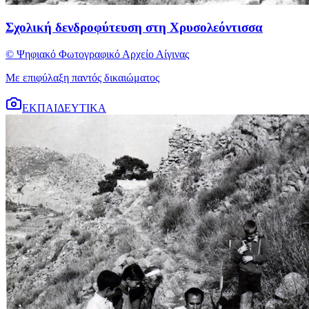
Σχολική δενδροφύτευση στη Χρυσολεόντισσα
© Ψηφιακό Φωτογραφικό Αρχείο Αίγινας
Με επιφύλαξη παντός δικαιώματος
ΕΚΠΑΙΔΕΥΤΙΚΑ