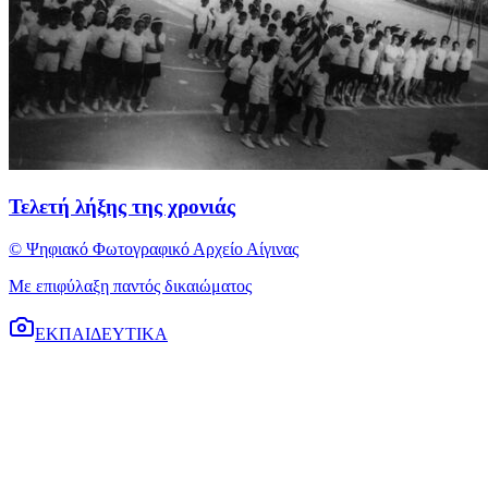
Τελετή λήξης της χρονιάς
© Ψηφιακό Φωτογραφικό Αρχείο Αίγινας
Με επιφύλαξη παντός δικαιώματος
ΕΚΠΑΙΔΕΥΤΙΚΑ