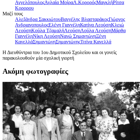
Αγγελόπουλος
Αγλαία Μοίρα
Λ.Κορορός
Μαγκλή
Ρίτσα
Κορορου
Μαζί τους
Αλεξάνδρα Σακκιώτου
Βαγγέλης Βλασταράκος
Γιώργος
Ανδριανοπουλος
Ελένη Γιαννέλη
Κατίνα Λεούση
Κλειώ
Λεούση
Κούλα Τζαμαλή
Λεούση
Λούλα Λεούση
Μάρθα
Γιαννέλη
Νίκη Λεούση
Νανώ Σημαντώνη
Ξένη
Κανελλά
Σημαντώνη
Σημαντώνης
Τιτίνα Κανελλά
Η Διευθύντρια του 1ου Δημοτικού Σχολείου και οι γονείς
παρακολουθούν μία σχολική γιορτή
Ακόμη φωτογραφίες