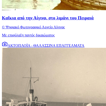
Καΐκια από την Αίγινα, στο λιμάνι του Πειραιά
© Ψηφιακό Φωτογραφικό Αρχείο Αίγινας
Με επιφύλαξη παντός δικαιώματος
ΑΚΤΟΠΛΟΪΑ - ΘΑΛΑΣΣΙΝΑ ΕΠΑΓΓΕΛΜΑΤΑ