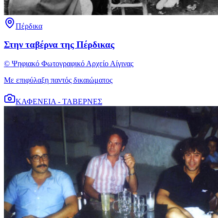
Πέρδικα
Στην ταβέρνα της Πέρδικας
© Ψηφιακό Φωτογραφικό Αρχείο Αίγινας
Με επιφύλαξη παντός δικαιώματος
ΚΑΦΕΝΕΙΑ - ΤΑΒΕΡΝΕΣ