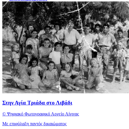
Στην Αγία Τριάδα στο Λιβάδι
© Ψηφιακό Φωτογραφικό Αρχείο Αίγινας
Με επιφύλαξη παντός δικαιώματος