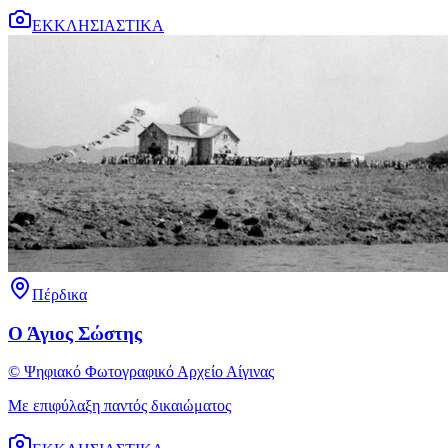
ΕΚΚΛΗΣΙΑΣΤΙΚΑ
Πέρδικα
Ο Άγιος Σώστης
© Ψηφιακό Φωτογραφικό Αρχείο Αίγινας
Με επιφύλαξη παντός δικαιώματος