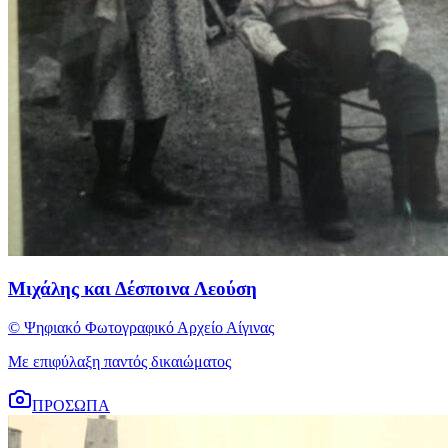
Μιχάλης και Δέσποινα Λεούση
© Ψηφιακό Φωτογραφικό Αρχείο Αίγινας
Με επιφύλαξη παντός δικαιώματος
ΠΡΟΣΩΠΑ