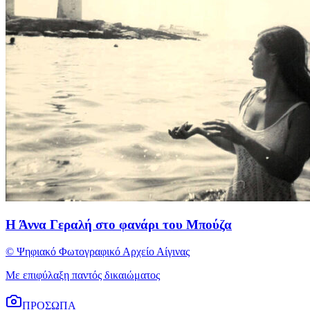
Η Άννα Γεραλή στο φανάρι του Μπούζα
© Ψηφιακό Φωτογραφικό Αρχείο Αίγινας
Με επιφύλαξη παντός δικαιώματος
ΠΡΟΣΩΠΑ