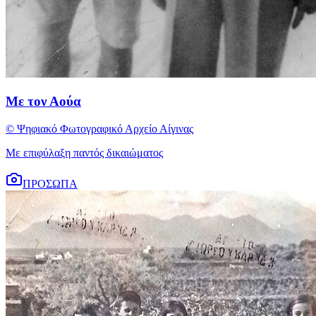
Με τον Αούα
© Ψηφιακό Φωτογραφικό Αρχείο Αίγινας
Με επιφύλαξη παντός δικαιώματος
ΠΡΟΣΩΠΑ