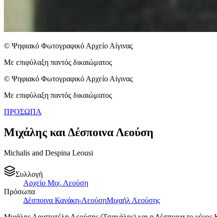
© Ψηφιακό Φωτογραφικό Αρχείο Αίγινας
Με επιφύλαξη παντός δικαιώματος
© Ψηφιακό Φωτογραφικό Αρχείο Αίγινας
Με επιφύλαξη παντός δικαιώματος
ΠΡΟΣΩΠΑ
Μιχάλης και Δέσποινα Λεούση
Michalis and Despina Leousi
Συλλογή
Αρχείο Μιχ. Λεούση
Πρόσωπα
Δέσποινα Κανάκη-Λεούση
Μιχαήλ Λεούσης
Μιχάλης Αριστοτέλη Λεούσης (Τσακάλης) και η Δέσποινα το γένος 