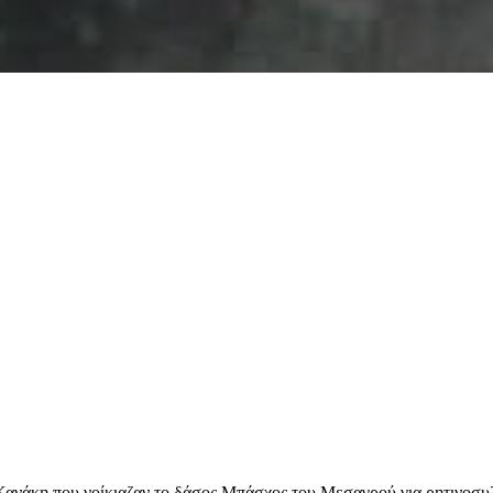
Κανάκη που νοίκιαζαν το δάσος Μπάσχος του Μεσαγρού για ρητινοσυ