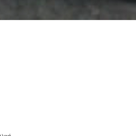
λλογή.