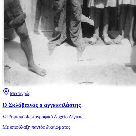
Μεσαγρός
Ο Σκλάβαινας ο αγγειοπλάστης
© Ψηφιακό Φωτογραφικό Αρχείο Αίγινας
Με επιφύλαξη παντός δικαιώματος