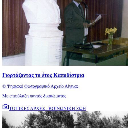
Γιορτάζοντας το έτος Καποδίστρια
© Ψηφιακό Φωτογραφικό Αρχείο Αίγινας
Με επιφύλαξη παντός δικαιώματος
ΤΟΠΙΚΕΣ ΑΡΧΕΣ - ΚΟΙΝΩΝΙΚΗ ΖΩΗ