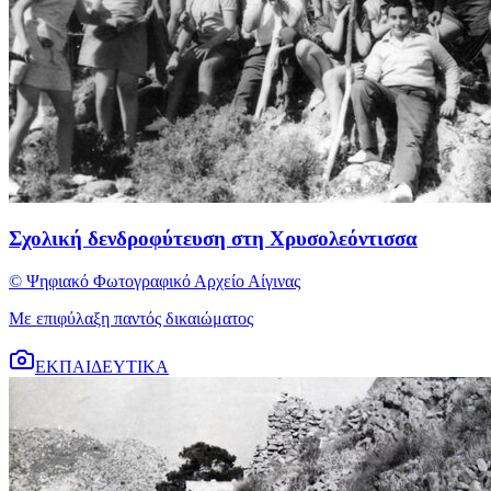
Σχολική δενδροφύτευση στη Χρυσολεόντισσα
© Ψηφιακό Φωτογραφικό Αρχείο Αίγινας
Με επιφύλαξη παντός δικαιώματος
ΕΚΠΑΙΔΕΥΤΙΚΑ