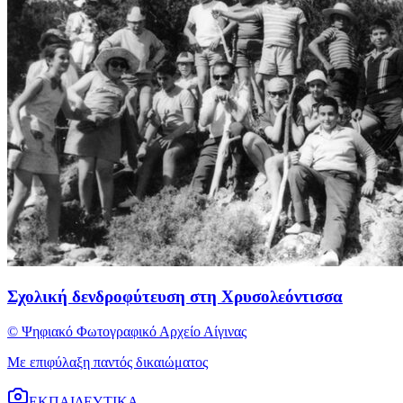
Σχολική δενδροφύτευση στη Χρυσολεόντισσα
© Ψηφιακό Φωτογραφικό Αρχείο Αίγινας
Με επιφύλαξη παντός δικαιώματος
ΕΚΠΑΙΔΕΥΤΙΚΑ