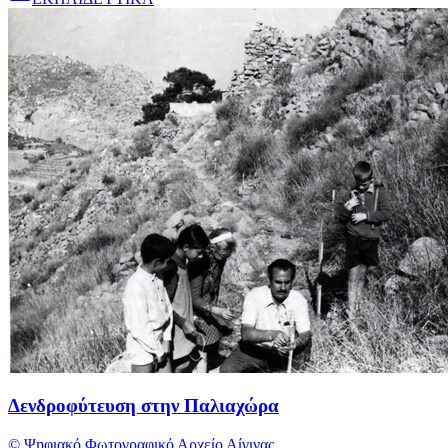
Δενδροφύτευση στην Παλιαχώρα
© Ψηφιακό Φωτογραφικό Αρχείο Αίγινας