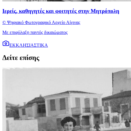
Ιερείς, καθηγητές και φοιτητές στην Μητρόπολη
© Ψηφιακό Φωτογραφικό Αρχείο Αίγινας
Με επιφύλαξη παντός δικαιώματος
ΕΚΚΛΗΣΙΑΣΤΙΚΑ
Δείτε επίσης