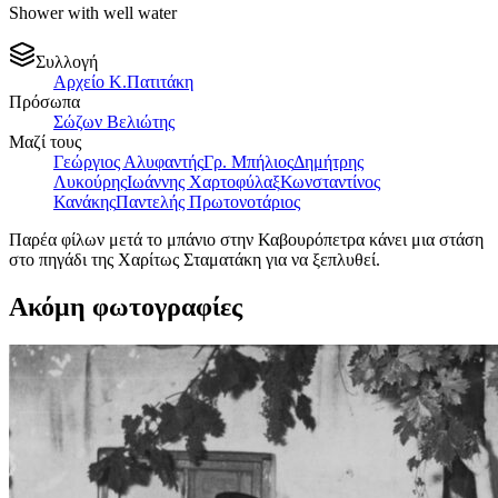
Shower with well water
Συλλογή
Αρχείο Κ.Πατιτάκη
Πρόσωπα
Σώζων Βελιώτης
Μαζί τους
Γεώργιος Αλυφαντής
Γρ. Μπήλιος
Δημήτρης
Λυκούρης
Ιωάννης Χαρτοφύλαξ
Κωνσταντίνος
Κανάκης
Παντελής Πρωτονοτάριος
Παρέα φίλων μετά το μπάνιο στην Καβουρόπετρα κάνει μια στάση
στο πηγάδι της Χαρίτως Σταματάκη για να ξεπλυθεί.
Ακόμη φωτογραφίες