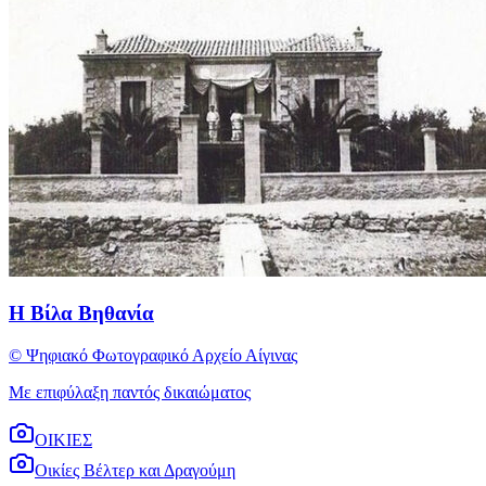
Η Βίλα Βηθανία
© Ψηφιακό Φωτογραφικό Αρχείο Αίγινας
Με επιφύλαξη παντός δικαιώματος
ΟΙΚΙΕΣ
Οικίες Βέλτερ και Δραγούμη