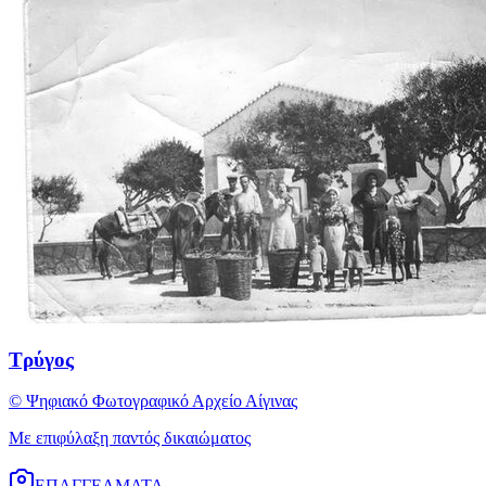
Τρύγος
© Ψηφιακό Φωτογραφικό Αρχείο Αίγινας
Με επιφύλαξη παντός δικαιώματος
ΕΠΑΓΓΕΛΜΑΤΑ