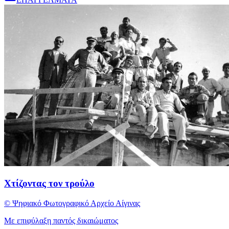
Χτίζοντας τον τρούλο
© Ψηφιακό Φωτογραφικό Αρχείο Αίγινας
Με επιφύλαξη παντός δικαιώματος