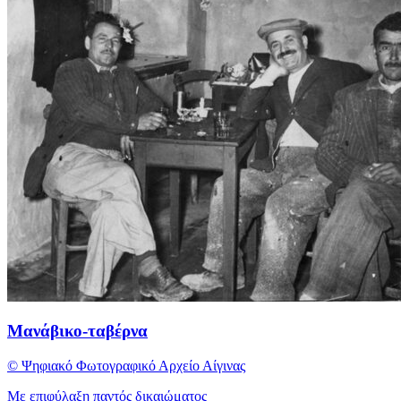
Μανάβικο-ταβέρνα
© Ψηφιακό Φωτογραφικό Αρχείο Αίγινας
Με επιφύλαξη παντός δικαιώματος