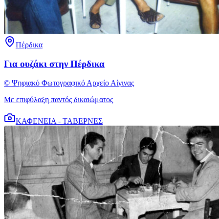
Πέρδικα
Για ουζάκι στην Πέρδικα
© Ψηφιακό Φωτογραφικό Αρχείο Αίγινας
Με επιφύλαξη παντός δικαιώματος
ΚΑΦΕΝΕΙΑ - ΤΑΒΕΡΝΕΣ