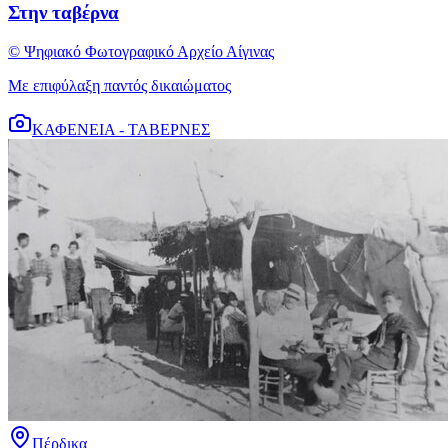
Στην ταβέρνα
© Ψηφιακό Φωτογραφικό Αρχείο Αίγινας
Με επιφύλαξη παντός δικαιώματος
ΚΑΦΕΝΕΙΑ - ΤΑΒΕΡΝΕΣ
Πέρδικα