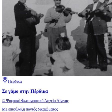
Πέρδικα
Σε γάμο στην Πέρδικα
© Ψηφιακό Φωτογραφικό Αρχείο Αίγινας
Με επιφύλαξη παντός δικαιώματος