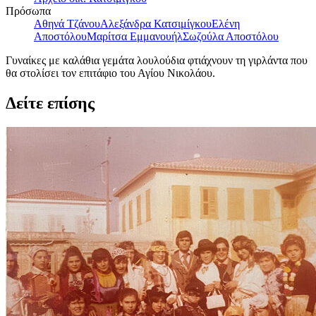
Πρόσωπα
Αθηνά Τζάνου
Αλεξάνδρα Κατσιμίγκου
Ελένη
Αποστόλου
Μαρίτσα Εμμανουήλ
Σωζούλα Αποστόλου
Γυναίκες με καλάθια γεμάτα λουλούδια φτιάχνουν τη γιρλάντα που
θα στολίσει τον επιτάφιο του Αγίου Νικολάου.
Δείτε επίσης