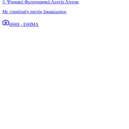
© Ψηφιακό Φωτογραφικό Αρχείο Αίγινας
Με επιφύλαξη παντός δικαιώματος
ΗΘΗ - ΕΘΙΜΑ