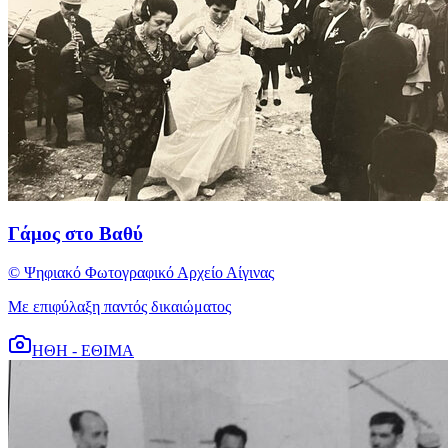
Γάμος στο Βαθύ
© Ψηφιακό Φωτογραφικό Αρχείο Αίγινας
Με επιφύλαξη παντός δικαιώματος
ΗΘΗ - ΕΘΙΜΑ