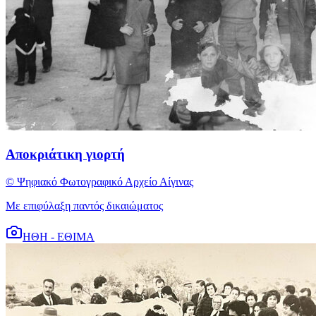
Αποκριάτικη γιορτή
© Ψηφιακό Φωτογραφικό Αρχείο Αίγινας
Με επιφύλαξη παντός δικαιώματος
ΗΘΗ - ΕΘΙΜΑ