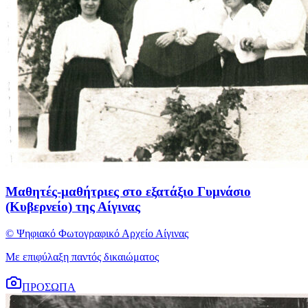
Μαθητές-μαθήτριες στο εξατάξιο Γυμνάσιο
(Κυβερνείο) της Αίγινας
© Ψηφιακό Φωτογραφικό Αρχείο Αίγινας
Με επιφύλαξη παντός δικαιώματος
ΠΡΟΣΩΠΑ