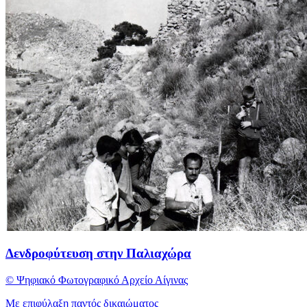
Δενδροφύτευση στην Παλιαχώρα
© Ψηφιακό Φωτογραφικό Αρχείο Αίγινας
Με επιφύλαξη παντός δικαιώματος