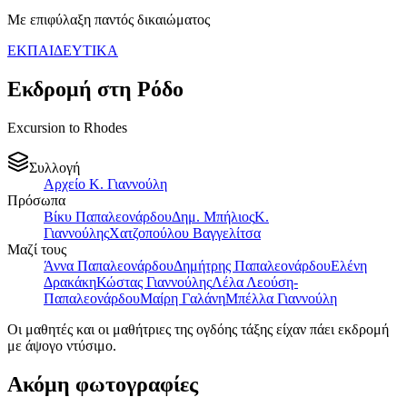
Με επιφύλαξη παντός δικαιώματος
ΕΚΠΑΙΔΕΥΤΙΚΑ
Εκδρομή στη Ρόδο
Excursion to Rhodes
Συλλογή
Αρχείο Κ. Γιαννούλη
Πρόσωπα
Βίκυ Παπαλεονάρδου
Δημ. Μπήλιος
Κ.
Γιαννούλης
Χατζοπούλου Βαγγελίτσα
Μαζί τους
Άννα Παπαλεονάρδου
Δημήτρης Παπαλεονάρδου
Ελένη
Δρακάκη
Κώστας Γιαννούλης
Λέλα Λεούση-
Παπαλεονάρδου
Μαίρη Γαλάνη
Μπέλλα Γιαννούλη
Οι μαθητές και οι μαθήτριες της ογδόης τάξης είχαν πάει εκδρομή
με άψογο ντύσιμο.
Ακόμη φωτογραφίες