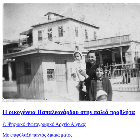
Η οικογένεια Παπαλεονάρδου στην παλιά προβλήτα
© Ψηφιακό Φωτογραφικό Αρχείο Αίγινας
Με επιφύλαξη παντός δικαιώματος